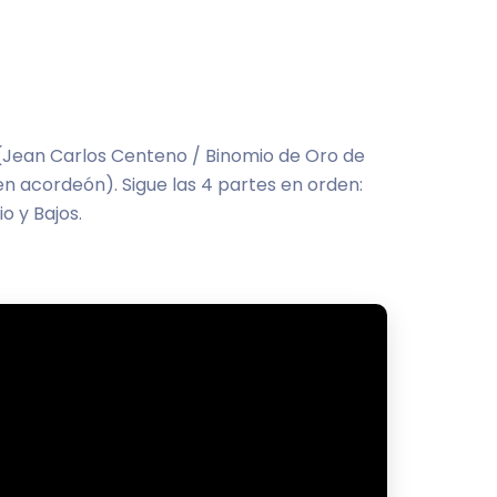
Jean Carlos Centeno / Binomio de Oro de
n acordeón). Sigue las 4 partes en orden:
 y Bajos.