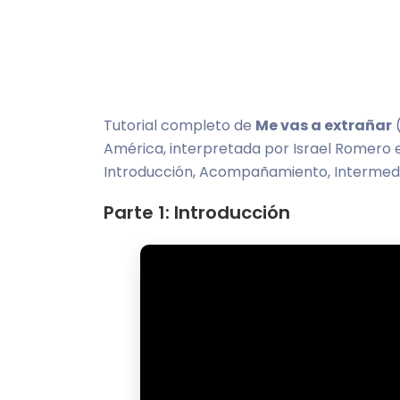
Tutorial completo de
Me vas a extrañar
(
América, interpretada por Israel Romero e
Introducción, Acompañamiento, Intermedio
Parte 1: Introducción