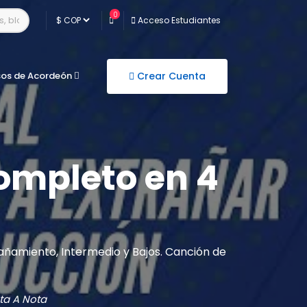
0
Acceso Estudiantes
sos de Acordeón
Crear Cuenta
completo en 4
añamiento, Intermedio y Bajos. Canción de
ta A Nota