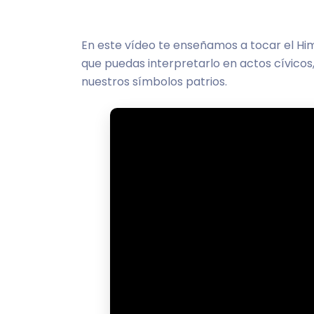
En este vídeo te enseñamos a tocar el Hi
que puedas interpretarlo en actos cívico
nuestros símbolos patrios.