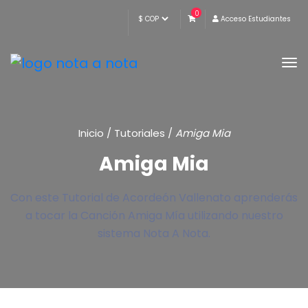
0
Acceso Estudiantes
Inicio
/
Tutoriales
/
Amiga Mia
Amiga Mia
Con este Tutorial de Acordeón Vallenato aprenderás
a tocar la Canción Amiga Mía utilizando nuestro
sistema Nota A Nota.