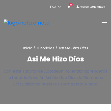
0
Acceso Estudiantes
Inicio
/
Tutoriales
/
Así Me Hizo Dios
Así Me Hizo Dios
Con este Tutorial de Acordeon Vallenato aprenderás
a tocar la Canción Así Me Hizo Dios de Diomedes
Díaz utilizando nuestro sistema Nota A Nota.