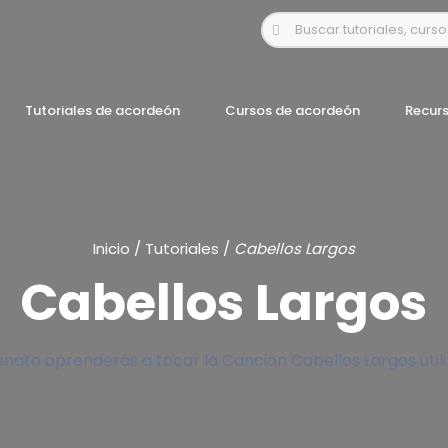
Tutoriales de acordeón
Cursos de acordeón
Recur
Inicio
/
Tutoriales
/
Cabellos Largos
Cabellos Largos
enato aprenderás a tocar la Canción Cabellos Largos util