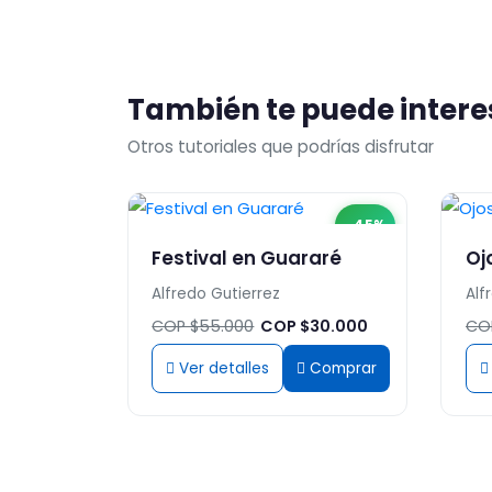
También te puede intere
Otros tutoriales que podrías disfrutar
-45%
Festival en Guararé
Oj
Alfredo Gutierrez
Alf
COP $55.000
COP $30.000
CO
Ver detalles
Comprar