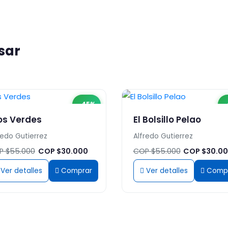
sar
-45%
-
os Verdes
El Bolsillo Pelao
redo Gutierrez
Alfredo Gutierrez
P $55.000
COP $30.000
COP $55.000
COP $30.0
Ver detalles
Comprar
Ver detalles
Comp