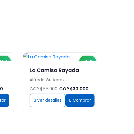
45%
-45%
La Camisa Rayada
Alfredo Gutierrez
00
COP $55.000
COP $30.000
rar
Ver detalles
Comprar