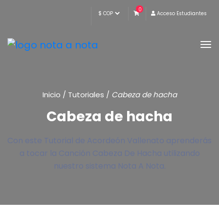
0
Acceso Estudiantes
Inicio
/
Tutoriales
/
Cabeza de hacha
Cabeza de hacha
Con este Tutorial de Acordeón Vallenato aprenderás
a tocar la Canción Cabeza De Hacha utilizando
nuestro sistema Nota A Nota.