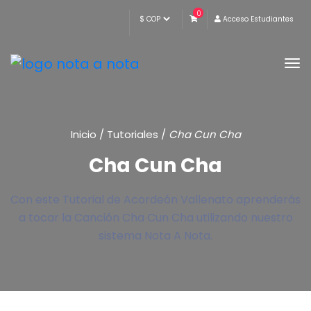
0
Acceso Estudiantes
Inicio
/
Tutoriales
/
Cha Cun Cha
Cha Cun Cha
Con este Tutorial de Acordeón Vallenato aprenderás
a tocar la Canción Cha Cun Cha utilizando nuestro
sistema Nota A Nota.