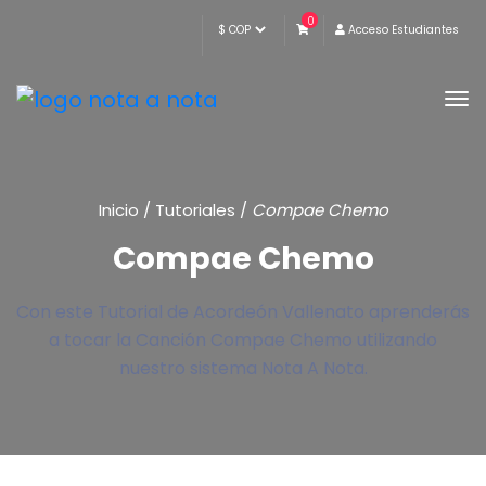
0
Acceso Estudiantes
Inicio
/
Tutoriales
/
Compae Chemo
Compae Chemo
Con este Tutorial de Acordeón Vallenato aprenderás
a tocar la Canción Compae Chemo utilizando
nuestro sistema Nota A Nota.