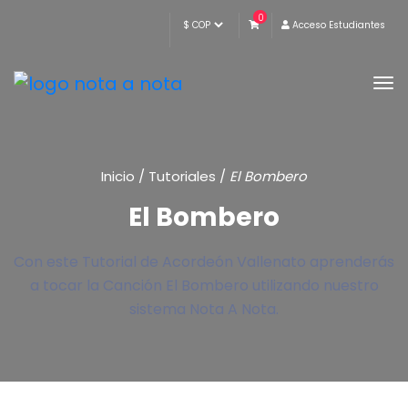
0
Acceso Estudiantes
Inicio
/
Tutoriales
/
El Bombero
El Bombero
Con este Tutorial de Acordeón Vallenato aprenderás
a tocar la Canción El Bombero utilizando nuestro
sistema Nota A Nota.