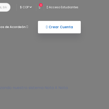
0
Acceso Estudiantes
sos de Acordeón
Crear Cuenta
izando nuestro sistema Nota A Nota.