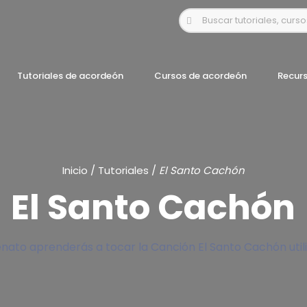
Tutoriales de acordeón
Cursos de acordeón
Recur
Inicio
/
Tutoriales
/
El Santo Cachón
El Santo Cachón
enato aprenderás a tocar la Canción El Santo Cachón util