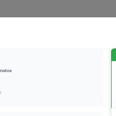
enatos
z