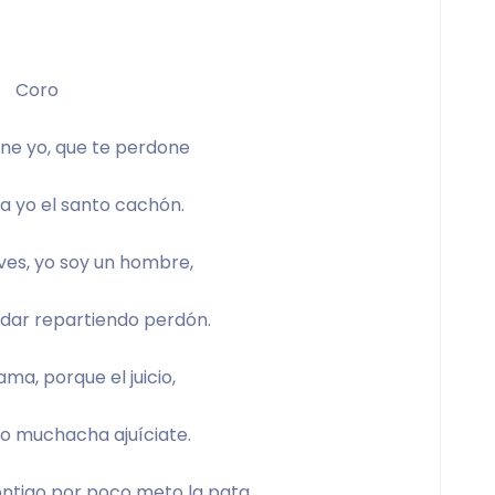
Coro
ne yo, que te perdone
a yo el santo cachón.
 ves, yo soy un hombre,
ndar repartiendo perdón.
ma, porque el juicio,
cio muchacha ajuíciate.
ontigo por poco meto la pata.