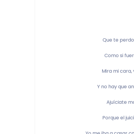
Que te perdo
Como si fuer
Mira mi cara,
Y no hay que a
Ajuíciate ma
Porque el jui
Yo me iba a casar c