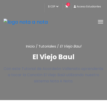
0
Acceso Estudiantes
Inicio
/
Tutoriales
/
El Viejo Baul
El Viejo Baul
Con este Tutorial de Acordeón Vallenato aprenderás
a tocar la Canción El Viejo Baúl utilizando nuestro
sistema Nota A Nota.