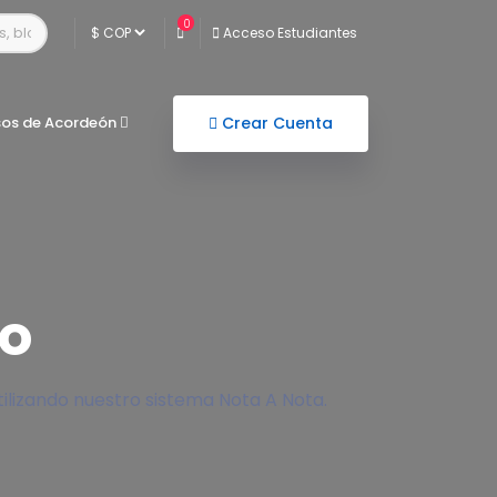
0
Acceso Estudiantes
sos de Acordeón
Crear Cuenta
o
lizando nuestro sistema Nota A Nota.