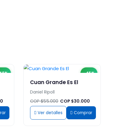
45%
-45%
Cuan Grande Es El
Daniel Ripoll
00
COP $55.000
COP $30.000
rar
Ver detalles
Comprar