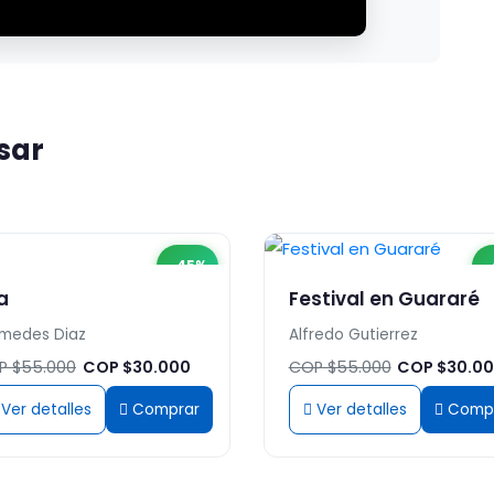
sar
-45%
-
a
Festival en Guararé
medes Diaz
Alfredo Gutierrez
P $55.000
COP $30.000
COP $55.000
COP $30.0
Ver detalles
Comprar
Ver detalles
Comp