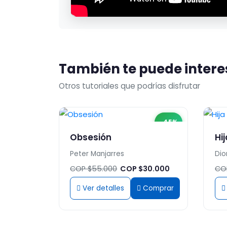
También te puede intere
Otros tutoriales que podrías disfrutar
-45%
Obsesión
Hij
Peter Manjarres
Dio
COP $55.000
COP $30.000
CO
Ver detalles
Comprar