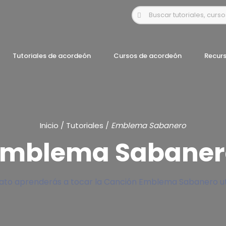
Tutoriales de acordeón
Cursos de acordeón
Recur
Inicio
/
Tutoriales
/
Emblema Sabanero
Emblema Sabaner
nato aprenderás a tocar la Canción Emblema Sabanero uti