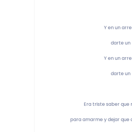
Y en un arre
darte un 
Y en un arre
darte un 
Era triste saber que 
para amarme y dejar que a