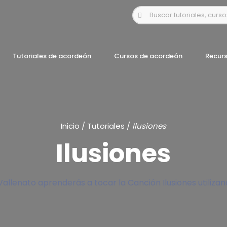
Tutoriales de acordeón
Cursos de acordeón
Recur
Inicio
/
Tutoriales
/
Ilusiones
Ilusiones
allenato aprenderás a tocar la Canción Ilusiones utiliza