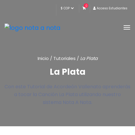
0
Acceso Estudiantes
Inicio
/
Tutoriales
/
La Plata
La Plata
Con este Tutorial de Acordeón Vallenato aprenderás
a tocar la Canción La Plata utilizando nuestro
sistema Nota A Nota.