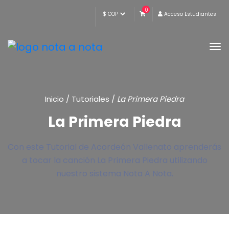
0
Acceso Estudiantes
Inicio
/
Tutoriales
/
La Primera Piedra
La Primera Piedra
Con este Tutorial de Acordeón Vallenato aprenderás
a tocar la canción La Primera Piedra utilizando
nuestro sistema Nota A Nota.