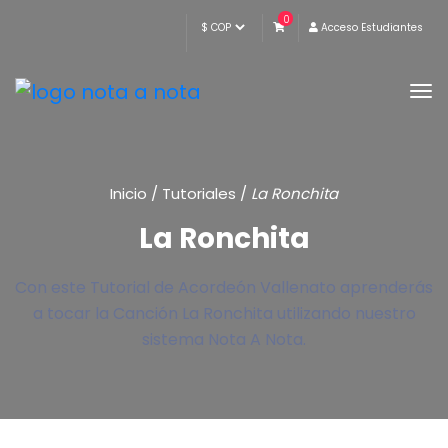
0
Acceso Estudiantes
Inicio
/
Tutoriales
/
La Ronchita
La Ronchita
Con este Tutorial de Acordeón Vallenato aprenderás
a tocar la Canción La Ronchita utilizando nuestro
sistema Nota A Nota.