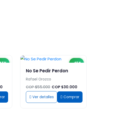
45%
-45%
No Se Pedir Perdon
Rafael Orozco
00
COP $55.000
COP $30.000
rar
Ver detalles
Comprar