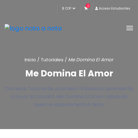
0
Acceso Estudiantes
Inicio
/
Tutoriales
/
Me Domina El Amor
Me Domina El Amor
Con este Tutorial de Acordeón Vallenato aprenderás
a tocar la Canción Me Domina El Amor utilizando
nuestro sistema Nota A Nota.