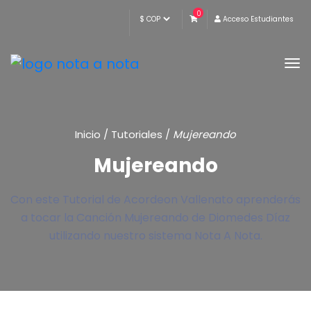
0
Acceso Estudiantes
Inicio
/
Tutoriales
/
Mujereando
Mujereando
Con este Tutorial de Acordeon Vallenato aprenderás
a tocar la Canción Mujereando de Diomedes Díaz
utilizando nuestro sistema Nota A Nota.