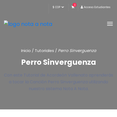
0
Acceso Estudiantes
Inicio
/
Tutoriales
/
Perro Sinverguenza
Perro Sinverguenza
Con este Tutorial de Acordeón Vallenato aprenderás
a tocar la Canción Perro Sinverguenza utilizando
nuestro sistema Nota A Nota.