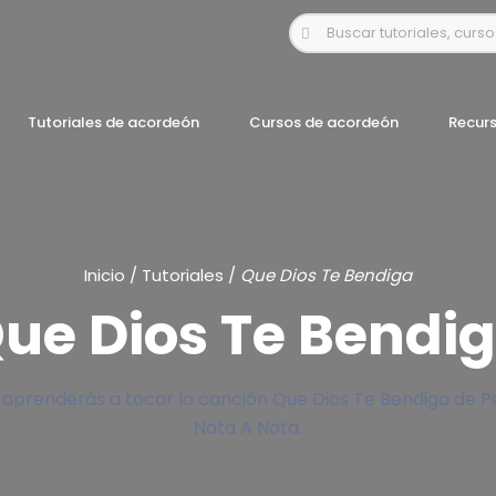
Tutoriales de acordeón
Cursos de acordeón
Recur
Inicio
/
Tutoriales
/
Que Dios Te Bendiga
ue Dios Te Bendi
 aprenderás a tocar la canción Que Dios Te Bendiga de Pe
Nota A Nota.