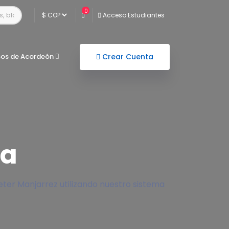
0
Acceso Estudiantes
sos de Acordeón
Crear Cuenta
ga
ter Manjarrez utilizando nuestro sistema