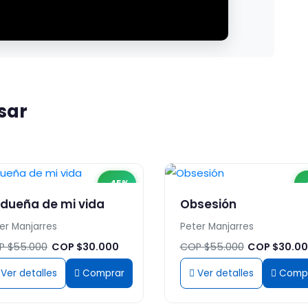
sar
-45%
-
 dueña de mi vida
Obsesión
er Manjarres
Peter Manjarres
P $55.000
COP $30.000
COP $55.000
COP $30.0
Ver detalles
Comprar
Ver detalles
Comp