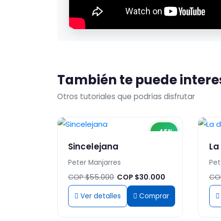
También te puede intere
Otros tutoriales que podrías disfrutar
-45%
Sincelejana
La
Peter Manjarres
Pet
COP $55.000
COP $30.000
CO
Ver detalles
Comprar