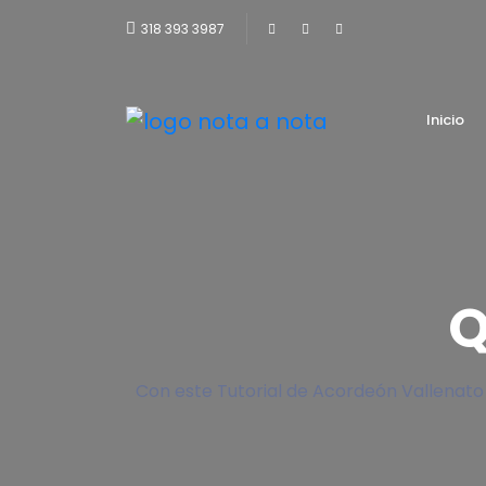
318 393 3987
Inicio
Q
Con este Tutorial de Acordeón Vallenato