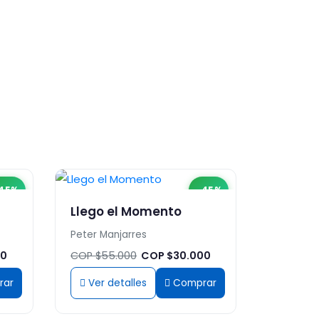
45%
-45%
Llego el Momento
Peter Manjarres
00
COP $55.000
COP $30.000
rar
Ver detalles
Comprar