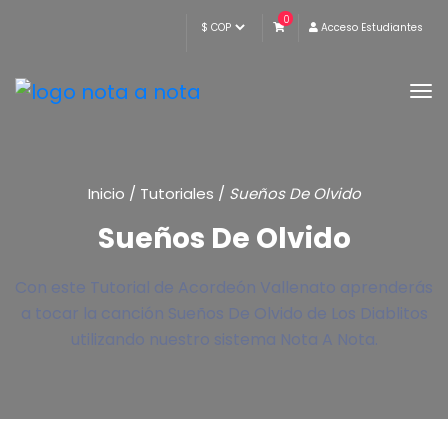
0
Acceso Estudiantes
Inicio
/
Tutoriales
/
Sueños De Olvido
Sueños De Olvido
Con este Tutorial de Acordeón Vallenato aprenderás
a tocar la canción Sueños De Olvido de Los Diablitos
utilizando nuestro sistema Nota A Nota.