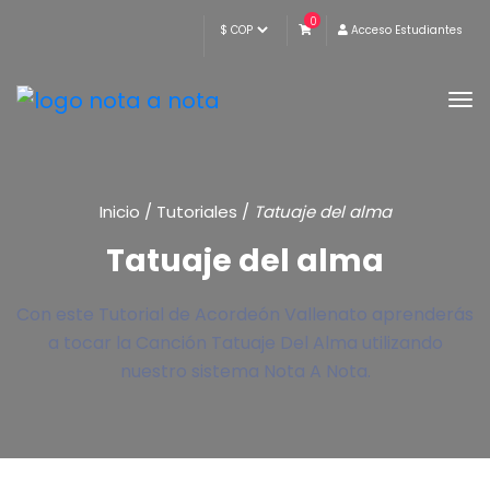
0
Acceso Estudiantes
Inicio
/
Tutoriales
/
Tatuaje del alma
Tatuaje del alma
Con este Tutorial de Acordeón Vallenato aprenderás
a tocar la Canción Tatuaje Del Alma utilizando
nuestro sistema Nota A Nota.