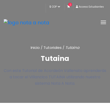
0
Acceso Estudiantes
Inicio
/
Tutoriales
/
Tutaina
Tutaina
Con este Tutorial de Acordeón Vallenato aprenderás
a tocar el Villancico TUTAINA utilizando nuestro
sistema Nota A Nota.