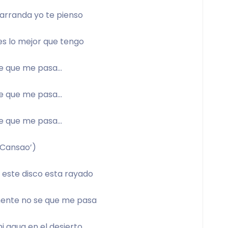
arranda yo te pienso 
es lo mejor que tengo 
se que me pasa… 
se que me pasa… 
se que me pasa… 
(Cansao’) 
 este disco esta rayado 
ente no se que me pasa 
i agua en el desierto 