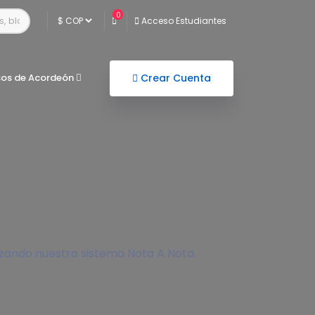
0
Acceso Estudiantes
sos de Acordeón
Crear Cuenta
izando nuestro sistema Nota A Nota.