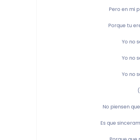
Pero en mi p
Porque tu er
Yo no 
Yo no 
Yo no 
No piensen que
Es que sinceram
Porque que n