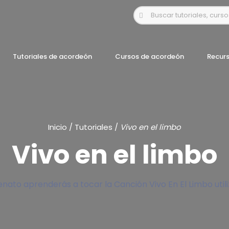
Tutoriales de acordeón
Cursos de acordeón
Recur
Inicio
/
Tutoriales
/
Vivo en el limbo
Vivo en el limbo
enato aprenderás a tocar la Canción Vivo En El Limbo util