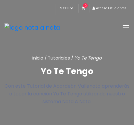
0
Acceso Estudiantes
Inicio
/
Tutoriales
/
Yo Te Tengo
Yo Te Tengo
Con este Tutorial de Acordeón Vallenato aprenderás
a tocar la canción Yo Te Tengo utilizando nuestro
sistema Nota A Nota.